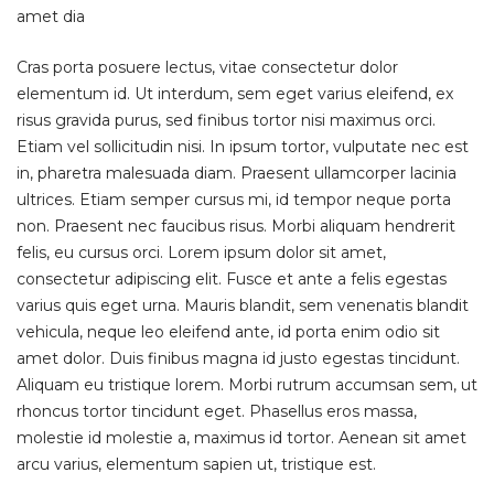
amet dia
Cras porta posuere lectus, vitae consectetur dolor
elementum id. Ut interdum, sem eget varius eleifend, ex
risus gravida purus, sed finibus tortor nisi maximus orci.
Etiam vel sollicitudin nisi. In ipsum tortor, vulputate nec est
in, pharetra malesuada diam. Praesent ullamcorper lacinia
ultrices. Etiam semper cursus mi, id tempor neque porta
non. Praesent nec faucibus risus. Morbi aliquam hendrerit
felis, eu cursus orci. Lorem ipsum dolor sit amet,
consectetur adipiscing elit. Fusce et ante a felis egestas
varius quis eget urna. Mauris blandit, sem venenatis blandit
vehicula, neque leo eleifend ante, id porta enim odio sit
amet dolor. Duis finibus magna id justo egestas tincidunt.
Aliquam eu tristique lorem. Morbi rutrum accumsan sem, ut
rhoncus tortor tincidunt eget. Phasellus eros massa,
molestie id molestie a, maximus id tortor. Aenean sit amet
arcu varius, elementum sapien ut, tristique est.