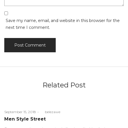
Save my name, email, and website in this browser for the
next time I comment.
Related Post
Posted
September 15, 2018
by
belezawe
on
Men Style Street