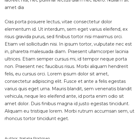
laoreet nisi, nec pulvinar lectus diam nec libero. Nullam sit
amet dia
Cras porta posuere lectus, vitae consectetur dolor
elementum id. Ut interdum, sem eget varius eleifend, ex
risus gravida purus, sed finibus tortor nisi maximus orci.
Etiam vel sollicitudin nisi. In ipsum tortor, vulputate nec est
in, pharetra malesuada diam. Praesent ullamcorper lacinia
ultrices. Etiam semper cursus mi, id tempor neque porta
non. Praesent nec faucibus risus. Morbi aliquam hendrerit
felis, eu cursus orci. Lorem ipsum dolor sit amet,
consectetur adipiscing elit. Fusce et ante a felis egestas
varius quis eget urna. Mauris blandit, sem venenatis blandit
vehicula, neque leo eleifend ante, id porta enim odio sit
amet dolor. Duis finibus magna id justo egestas tincidunt.
Aliquam eu tristique lorem. Morbi rutrum accumsan sem, ut
rhoncus tortor tincidunt eget.
Author: Natalia Portman