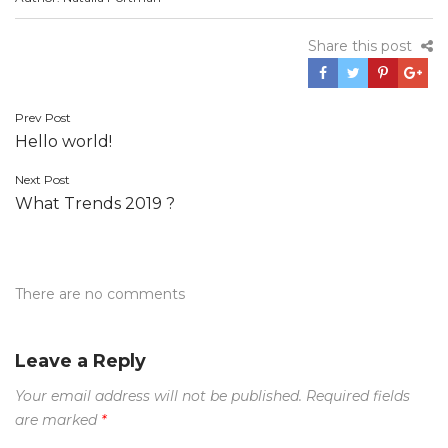
Share this post
Post
Prev Post
Hello world!
navigation
Next Post
What Trends 2019 ?
There are no comments
Leave a Reply
Your email address will not be published.
Required fields
are marked
*