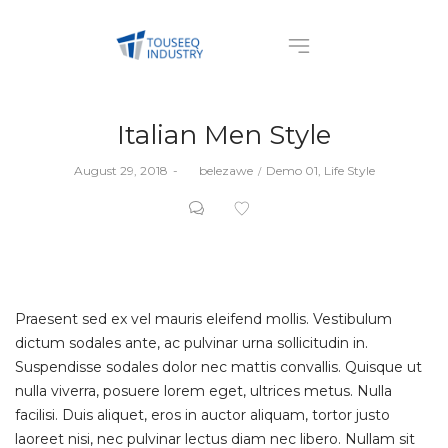
Italian Men Style
Posted
Posted
August 29, 2018
by
belezawe
Demo 01
Life Style
on
in
Praesent sed ex vel mauris eleifend mollis. Vestibulum
dictum sodales ante, ac pulvinar urna sollicitudin in.
Suspendisse sodales dolor nec mattis convallis. Quisque ut
nulla viverra, posuere lorem eget, ultrices metus. Nulla
facilisi. Duis aliquet, eros in auctor aliquam, tortor justo
laoreet nisi, nec pulvinar lectus diam nec libero. Nullam sit