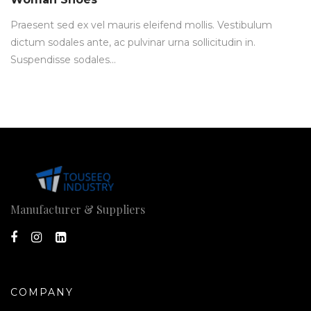
Praesent sed ex vel mauris eleifend mollis. Vestibulum
dictum sodales ante, ac pulvinar urna sollicitudin in.
Suspendisse sodales…
Manufacturer & Suppliers
COMPANY