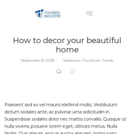
How to decor your beautiful
home
Posted
Posted
September 15, 2018
by
belezawe
Furniture
Trends
on
in
Praesent sed ex vel mauris eleifend mollis. Vestibulum
dictum sodales ante, ac pulvinar urna sollicitudin in.
Suspendisse sodales dolor nec mattis convallis. Quisque ut
nulla viverra, posuere lorem eget, ultrices metus. Nulla
facilisi. Duis aliquet, eros in auctor aliquam, tortor justo