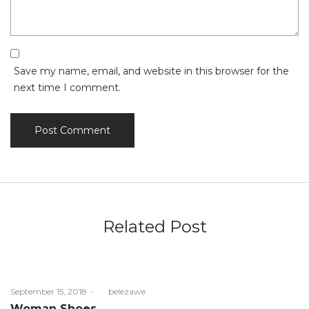
Save my name, email, and website in this browser for the
next time I comment.
Related Post
Posted
September 15, 2018
by
belezawe
on
Woman Shoes