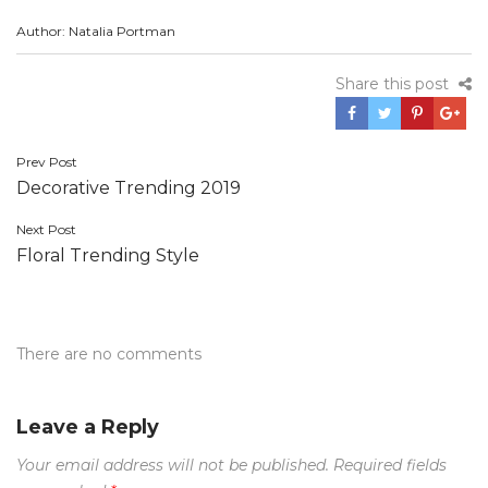
Author: Natalia Portman
Share this post
Post
Prev Post
Decorative Trending 2019
navigation
Next Post
Floral Trending Style
There are no comments
Leave a Reply
Your email address will not be published.
Required fields