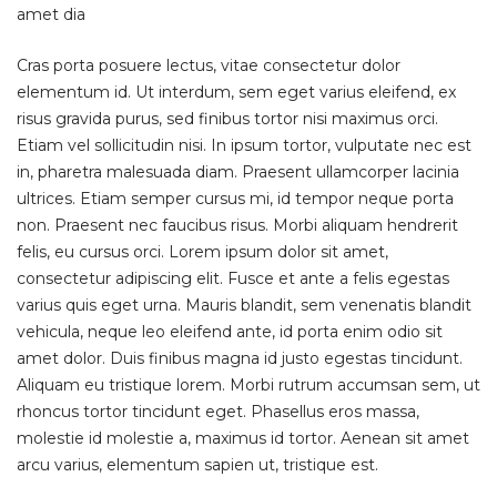
amet dia
Cras porta posuere lectus, vitae consectetur dolor
elementum id. Ut interdum, sem eget varius eleifend, ex
risus gravida purus, sed finibus tortor nisi maximus orci.
Etiam vel sollicitudin nisi. In ipsum tortor, vulputate nec est
in, pharetra malesuada diam. Praesent ullamcorper lacinia
ultrices. Etiam semper cursus mi, id tempor neque porta
non. Praesent nec faucibus risus. Morbi aliquam hendrerit
felis, eu cursus orci. Lorem ipsum dolor sit amet,
consectetur adipiscing elit. Fusce et ante a felis egestas
varius quis eget urna. Mauris blandit, sem venenatis blandit
vehicula, neque leo eleifend ante, id porta enim odio sit
amet dolor. Duis finibus magna id justo egestas tincidunt.
Aliquam eu tristique lorem. Morbi rutrum accumsan sem, ut
rhoncus tortor tincidunt eget. Phasellus eros massa,
molestie id molestie a, maximus id tortor. Aenean sit amet
arcu varius, elementum sapien ut, tristique est.