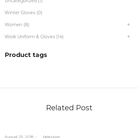
Uncategorized
(1)
Winter Gloves
(0)
Women
(8)
Work Uniform & Gloves
(14)
Product tags
Related Post
Posted
August 29, 2018
by
belezawe