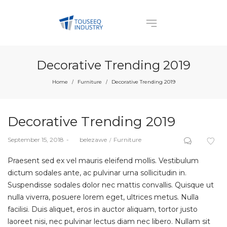
Decorative Trending 2019
Home
Furniture
Decorative Trending 2019
/
/
Decorative Trending 2019
Posted
Posted
September 15, 2018
by
belezawe
Furniture
on
in
Praesent sed ex vel mauris eleifend mollis. Vestibulum
dictum sodales ante, ac pulvinar urna sollicitudin in.
Suspendisse sodales dolor nec mattis convallis. Quisque ut
nulla viverra, posuere lorem eget, ultrices metus. Nulla
facilisi. Duis aliquet, eros in auctor aliquam, tortor justo
laoreet nisi, nec pulvinar lectus diam nec libero. Nullam sit