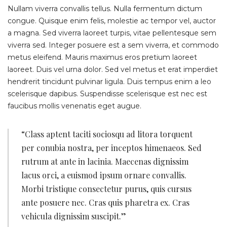
Nullam viverra convallis tellus. Nulla fermentum dictum
congue. Quisque enim felis, molestie ac tempor vel, auctor
a magna. Sed viverra laoreet turpis, vitae pellentesque sem
viverra sed. Integer posuere est a sem viverra, et commodo
metus eleifend. Mauris maximus eros pretium laoreet
laoreet. Duis vel urna dolor. Sed vel metus et erat imperdiet
hendrerit tincidunt pulvinar ligula. Duis tempus enim a leo
scelerisque dapibus. Suspendisse scelerisque est nec est
faucibus mollis venenatis eget augue.
“Class aptent taciti sociosqu ad litora torquent
per conubia nostra, per inceptos himenaeos. Sed
rutrum at ante in lacinia. Maecenas dignissim
lacus orci, a euismod ipsum ornare convallis.
Morbi tristique consectetur purus, quis cursus
ante posuere nec. Cras quis pharetra ex. Cras
vehicula dignissim suscipit.”