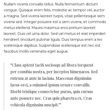
Nullam viverra convallis tellus. Nulla fermentum dictum
congue. Quisque enim felis, molestie ac tempor vel, auctor
a magna. Sed viverra laoreet turpis, vitae pellentesque sem
viverra sed. Integer posuere est a sem viverra, et commodo
metus eleifend. Mauris maximus eros pretium laoreet
laoreet. Duis vel urna dolor. Sed vel metus et erat imperdiet
hendrerit tincidunt pulvinar ligula. Duis tempus enim a leo
scelerisque dapibus. Suspendisse scelerisque est nec est
faucibus mollis venenatis eget augue.
“Class aptent taciti sociosqu ad litora torquent
per conubia nostra, per inceptos himenaeos. Sed
rutrum at ante in lacinia. Maecenas dignissim
lacus orci, a euismod ipsum ornare convallis.
Morbi tristique consectetur purus, quis cursus
ante posuere nec. Cras quis pharetra ex. Cras
vehicula dignissim suscipit.”