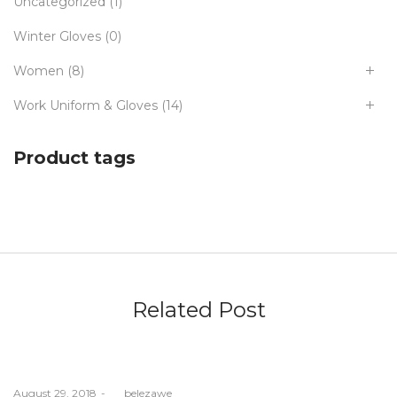
Uncategorized
(1)
Winter Gloves
(0)
Women
(8)
Work Uniform & Gloves
(14)
Product tags
Related Post
Posted
August 29, 2018
by
belezawe