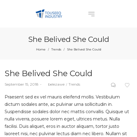
She Belived She Could
Home
Trends
She Belived She Could
/
/
She Belived She Could
Posted
Posted
September 15, 2018
by
belezawe
Trends
on
in
Praesent sed ex vel mauris eleifend mollis. Vestibulum
dictum sodales ante, ac pulvinar urna sollicitudin in.
Suspendisse sodales dolor nec mattis convallis. Quisque ut
nulla viverra, posuere lorem eget, ultrices metus. Nulla
facilisi. Duis aliquet, eros in auctor aliquam, tortor justo
laoreet nisi, nec pulvinar lectus diam nec libero. Nullam sit