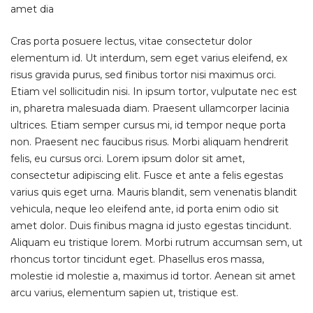
amet dia
Cras porta posuere lectus, vitae consectetur dolor
elementum id. Ut interdum, sem eget varius eleifend, ex
risus gravida purus, sed finibus tortor nisi maximus orci.
Etiam vel sollicitudin nisi. In ipsum tortor, vulputate nec est
in, pharetra malesuada diam. Praesent ullamcorper lacinia
ultrices. Etiam semper cursus mi, id tempor neque porta
non. Praesent nec faucibus risus. Morbi aliquam hendrerit
felis, eu cursus orci. Lorem ipsum dolor sit amet,
consectetur adipiscing elit. Fusce et ante a felis egestas
varius quis eget urna. Mauris blandit, sem venenatis blandit
vehicula, neque leo eleifend ante, id porta enim odio sit
amet dolor. Duis finibus magna id justo egestas tincidunt.
Aliquam eu tristique lorem. Morbi rutrum accumsan sem, ut
rhoncus tortor tincidunt eget. Phasellus eros massa,
molestie id molestie a, maximus id tortor. Aenean sit amet
arcu varius, elementum sapien ut, tristique est.