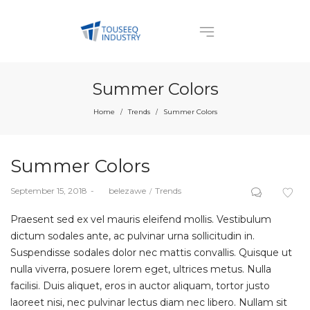
Summer Colors
Home
Trends
Summer Colors
/
/
Summer Colors
Posted
Posted
September 15, 2018
by
belezawe
Trends
on
in
Praesent sed ex vel mauris eleifend mollis. Vestibulum
dictum sodales ante, ac pulvinar urna sollicitudin in.
Suspendisse sodales dolor nec mattis convallis. Quisque ut
nulla viverra, posuere lorem eget, ultrices metus. Nulla
facilisi. Duis aliquet, eros in auctor aliquam, tortor justo
laoreet nisi, nec pulvinar lectus diam nec libero. Nullam sit