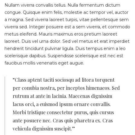
Nullam viverra convallis tellus. Nulla fermentum dictum
congue. Quisque enim felis, molestie ac tempor vel, auctor
a magna. Sed viverra laoreet turpis, vitae pellentesque sem
viverra sed. Integer posuere est a sem viverra, et commodo
metus eleifend. Mauris maximus eros pretium laoreet
laoreet. Duis vel urna dolor. Sed vel metus et erat imperdiet
hendrerit tincidunt pulvinar ligula. Duis tempus enim a leo
scelerisque dapibus. Suspendisse scelerisque est nec est
faucibus mollis venenatis eget augue.
“Class aptent taciti sociosqu ad litora torquent
per conubia nostra, per inceptos himenaeos. Sed
rutrum at ante in lacinia. Maecenas dignissim
lacus orci, a euismod ipsum ornare convallis.
Morbi tristique consectetur purus, quis cursus
ante posuere nec. Cras quis pharetra ex. Cras
vehicula dignissim suscipit.”