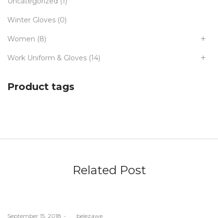
Uncategorized
(1)
Winter Gloves
(0)
Women
(8)
Work Uniform & Gloves
(14)
Product tags
Related Post
Posted
September 15, 2018
by
belezawe