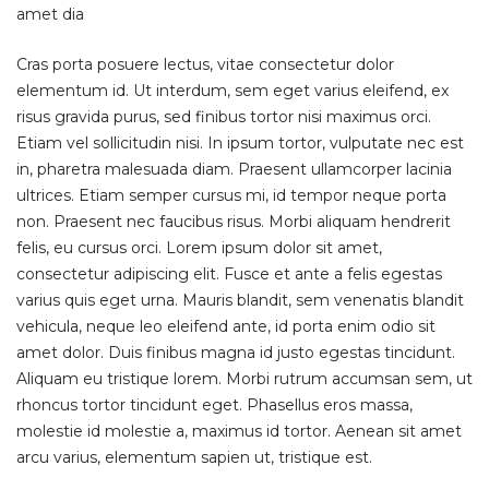
amet dia
Cras porta posuere lectus, vitae consectetur dolor
elementum id. Ut interdum, sem eget varius eleifend, ex
risus gravida purus, sed finibus tortor nisi maximus orci.
Etiam vel sollicitudin nisi. In ipsum tortor, vulputate nec est
in, pharetra malesuada diam. Praesent ullamcorper lacinia
ultrices. Etiam semper cursus mi, id tempor neque porta
non. Praesent nec faucibus risus. Morbi aliquam hendrerit
felis, eu cursus orci. Lorem ipsum dolor sit amet,
consectetur adipiscing elit. Fusce et ante a felis egestas
varius quis eget urna. Mauris blandit, sem venenatis blandit
vehicula, neque leo eleifend ante, id porta enim odio sit
amet dolor. Duis finibus magna id justo egestas tincidunt.
Aliquam eu tristique lorem. Morbi rutrum accumsan sem, ut
rhoncus tortor tincidunt eget. Phasellus eros massa,
molestie id molestie a, maximus id tortor. Aenean sit amet
arcu varius, elementum sapien ut, tristique est.