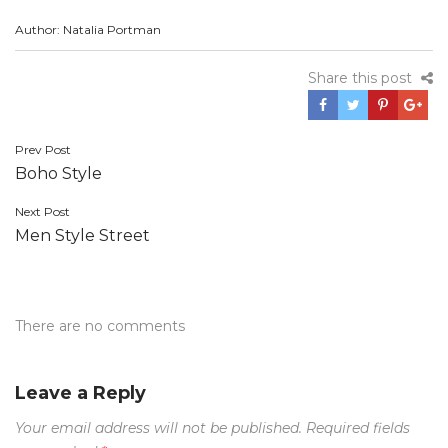
Author: Natalia Portman
Share this post
Post
Prev Post
Boho Style
navigation
Next Post
Men Style Street
There are no comments
Leave a Reply
Your email address will not be published.
Required fields