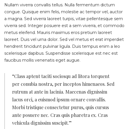
Nullam viverra convallis tellus. Nulla fermentum dictum
congue. Quisque enim felis, molestie ac tempor vel, auctor
a magna. Sed viverra laoreet turpis, vitae pellentesque sem
viverra sed. Integer posuere est a sem viverra, et commodo
metus eleifend. Mauris maximus eros pretium laoreet
laoreet. Duis vel urna dolor. Sed vel metus et erat imperdiet
hendrerit tincidunt pulvinar ligula. Duis tempus enim a leo
scelerisque dapibus. Suspendisse scelerisque est nec est
faucibus mollis venenatis eget augue.
“Class aptent taciti sociosqu ad litora torquent
per conubia nostra, per inceptos himenaeos. Sed
rutrum at ante in lacinia. Maecenas dignissim
lacus orci, a euismod ipsum ornare convallis.
Morbi tristique consectetur purus, quis cursus
ante posuere nec. Cras quis pharetra ex. Cras
vehicula dignissim suscipit.”