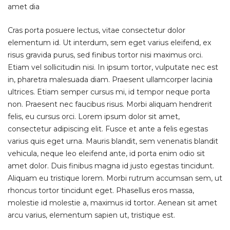
amet dia
Cras porta posuere lectus, vitae consectetur dolor
elementum id. Ut interdum, sem eget varius eleifend, ex
risus gravida purus, sed finibus tortor nisi maximus orci.
Etiam vel sollicitudin nisi. In ipsum tortor, vulputate nec est
in, pharetra malesuada diam. Praesent ullamcorper lacinia
ultrices. Etiam semper cursus mi, id tempor neque porta
non. Praesent nec faucibus risus. Morbi aliquam hendrerit
felis, eu cursus orci. Lorem ipsum dolor sit amet,
consectetur adipiscing elit. Fusce et ante a felis egestas
varius quis eget urna. Mauris blandit, sem venenatis blandit
vehicula, neque leo eleifend ante, id porta enim odio sit
amet dolor. Duis finibus magna id justo egestas tincidunt.
Aliquam eu tristique lorem. Morbi rutrum accumsan sem, ut
rhoncus tortor tincidunt eget. Phasellus eros massa,
molestie id molestie a, maximus id tortor. Aenean sit amet
arcu varius, elementum sapien ut, tristique est.