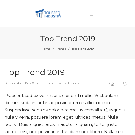
Top Trend 2019
Home
Trends
Top Trend 2019
/
/
Top Trend 2019
Posted
Posted
September 15, 2018
by
belezawe
Trends
on
in
Praesent sed ex vel mauris eleifend mollis. Vestibulum
dictum sodales ante, ac pulvinar urna sollicitudin in.
Suspendisse sodales dolor nec mattis convallis. Quisque ut
nulla viverra, posuere lorem eget, ultrices metus. Nulla
facilisi. Duis aliquet, eros in auctor aliquam, tortor justo
laoreet nisi, nec pulvinar lectus diam nec libero. Nullam sit