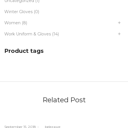
Uncategorized
(1)
Winter Gloves
(0)
Women
(8)
Work Uniform & Gloves
(14)
Product tags
Related Post
Posted
September 15, 2018
by
belezawe